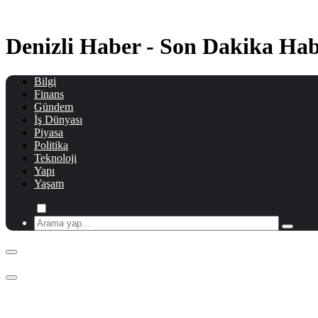
Skip
andpashabet
konya escort
grandpashabet
Jojobet
https://milliol.com/
jojobe
to
content
Denizli Haber - Son Dakika Hab
Bilgi
Finans
Gündem
İş Dünyası
Piyasa
Politika
Teknoloji
Yapı
Yaşam