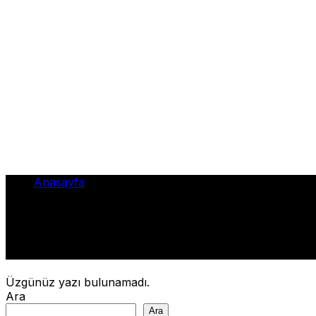
Anasayfa
•
1 Milyon
1 Milyon
Üzgünüz yazı bulunamadı.
Ara
Ara