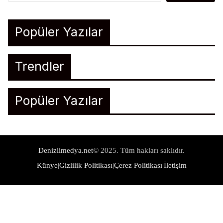
Popüler Yazılar
Trendler
Popüler Yazılar
Denizlimedya.net
© 2025. Tüm hakları saklıdır.
Künye
|
Gizlilik Politikası
|
Çerez Politikası
|
İletişim