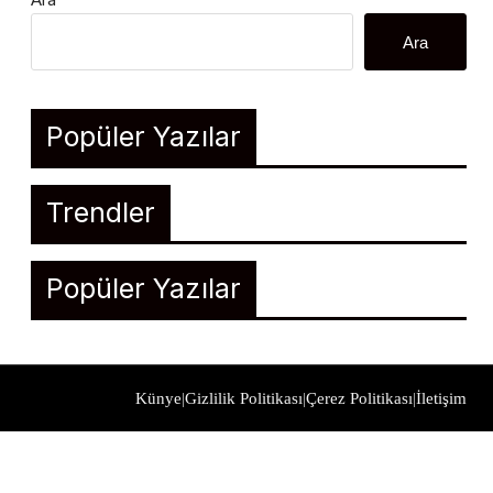
Ara
Popüler Yazılar
Trendler
Popüler Yazılar
Künye
|
Gizlilik Politikası
|
Çerez Politikası
|
İletişim