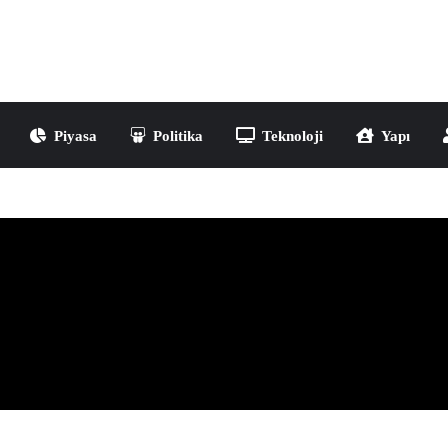
m/
jojobet giriş
jojobet
ganobet
padiÅahbet
timebet009
child porn
bahiscasi
Piyasa
Politika
Teknoloji
Yapı
Yaşam