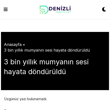
Skip
ashabet
grandpashabet
konya escort
grandpashabet
Jojobet
https://milliol
to
content
Anasayfa
•
3 bin yıllık mumyanın sesi hayata döndürüldü
3 bin yıllık mumyanın sesi
hayata döndürüldü
Üzgünüz yazı bulunamadı.