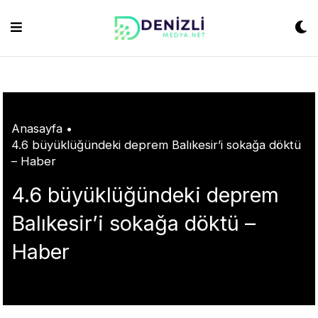
Skip
habet
grandpashabet
konya escort
grandpashabet
Jojobet
https://milliol.c
to
content
Anasayfa
•
4.6 büyüklüğündeki deprem Balıkesir’i sokağa döktü
– Haber
4.6 büyüklüğündeki deprem
Balıkesir’i sokağa döktü –
Haber