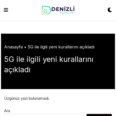
Skip
ashabet
grandpashabet
konya escort
grandpashabet
Jojobet
https://milliol
to
content
Anasayfa
•
5G ile ilgili yeni kurallarını açıkladı
5G ile ilgili yeni kurallarını
açıkladı
Üzgünüz yazı bulunamadı.
Ara