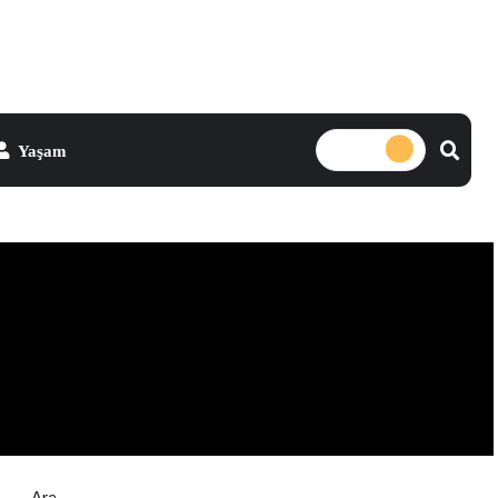
t
marsbahis
grandpashabet
imajbet
sekabet
vdcasino
holiganbet
matbet
grand
Ara