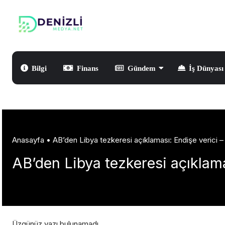
Skip
ashabet
konya escort
grandpashabet
Jojobet
https://milliol.com/
jojobet giri
to
content
Bilgi
Finans
Gündem
İş Dünyası
Anasayfa
•
AB’den Libya tezkeresi açıklaması: Endişe verici –
AB’den Libya tezkeresi açıklama
Üzgünüz yazı bulunamadı.