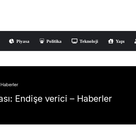
ş
betsmove
betsmove
ganobet
setrabet
child porn
bahiscasino
jojobet
lunabe
Piyasa
Politika
Teknoloji
Yapı
Yaşam
 Haberler
sı: Endişe verici – Haberler