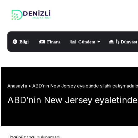
Skip
habet
grandpashabet
konya escort
grandpashabet
Jojobet
https://milliol.co
to
content
Bilgi
Finans
Gündem
İş Dünyası
Anasayfa
•
ABD’nin New Jersey eyaletinde silahlı çatışmada bir
ABD’nin New Jersey eyaletinde si
Üzgünüz yazı bulunamadı.