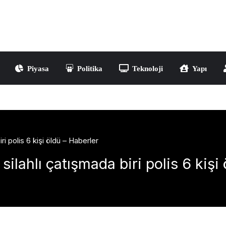
m/
jojobet giriş
jojobet
ganobet
padiÅahbet
timebet009
child porn
bahiscasi
Piyasa
Politika
Teknoloji
Yapı
Yaşam
i polis 6 kişi öldü – Haberler
lahlı çatışmada biri polis 6 kişi