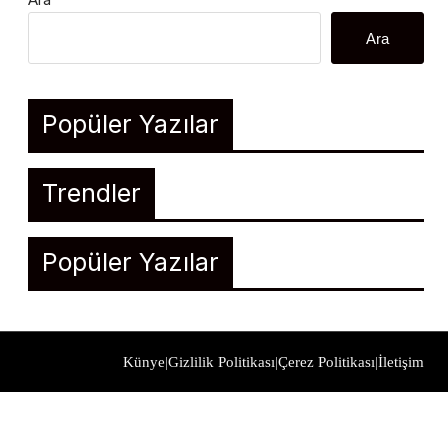
Ara
Popüler Yazılar
Trendler
Popüler Yazılar
Künye
|
Gizlilik Politikası
|
Çerez Politikası
|
İletişim