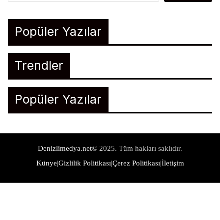
Popüler Yazılar
Trendler
Popüler Yazılar
Denizlimedya.net
© 2025. Tüm hakları saklıdır.
Künye
|
Gizlilik Politikası
|
Çerez Politikası
|
İletişim