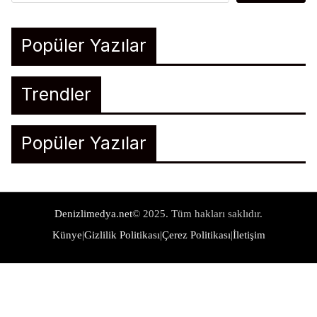
Popüler Yazılar
Trendler
Popüler Yazılar
Denizlimedya.net
© 2025. Tüm hakları saklıdır.
Künye
|
Gizlilik Politikası
|
Çerez Politikası
|
İletişim