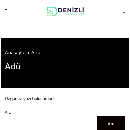
Skip
shabet
grandpashabet
konya escort
grandpashabet
Jojobet
https://milliol.c
to
content
Anasayfa
•
Adü
Adü
Üzgünüz yazı bulunamadı.
Ara
Ara