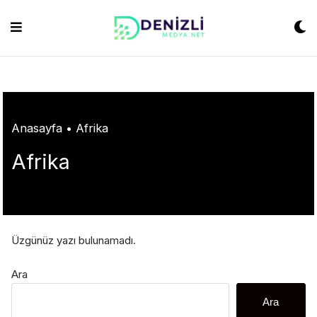
Skip
ashabet
grandpashabet
konya escort
grandpashabet
Jojobet
https://milliol
to
content
Anasayfa
•
Afrika
Afrika
Üzgünüz yazı bulunamadı.
Ara
Ara