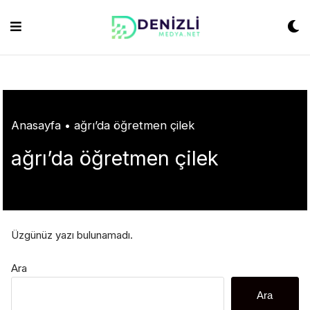
Skip
ashabet
grandpashabet
konya escort
grandpashabet
Jojobet
https://milliol
to
content
Anasayfa
•
ağrı’da öğretmen çilek
ağrı’da öğretmen çilek
Üzgünüz yazı bulunamadı.
Ara
Ara