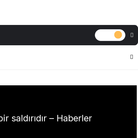
jobet
lunabet
marsbahis
grandpashabet
imajbet
sekabet
vdcasino
holiganbet
r saldırıdır – Haberler