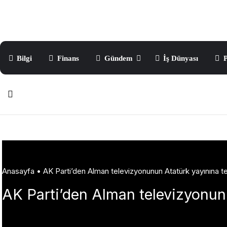
Skip
abet
grandpashabet
konya escort
grandpashabet
Jojobet
https://milliol.com
to
content
Bilgi
Finans
Gündem
İş Dünyası
Piyasa
Anasayfa
•
AK Parti’den Alman televizyonunun Atatürk yayınına tepk
AK Parti’den Alman televizyonunun