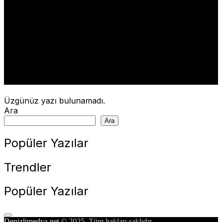
iddialarını yalanladı: Yeniden
büyük Türkiye istiyorsanız
Yeniden Refah’ta
toplanacaksınız – Haber
Üzgünüz yazı bulunamadı.
Ara
Ara
Popüler Yazılar
Trendler
Popüler Yazılar
Denizlimedya.net
© 2025. Tüm hakları saklıdır.