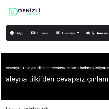
Skip
habet
grandpashabet
konya escort
grandpashabet
Jojobet
https://milliol.co
to
content
Bilgi
Finans
Gündem
İş Dünyası
Anasayfa
•
aleyna tilki’den cevapsız çınlama indirmek istiyor
aleyna tilki’den cevapsız çınla
Üzgünüz yazı bulunamadı.