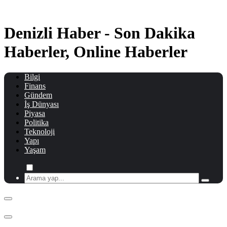
Skip
ndpashabet
konya escort
grandpashabet
Jojobet
https://milliol.com/
jojobet 
to
content
Denizli Haber - Son Dakika
Haberler, Online Haberler
Bilgi
Finans
Gündem
İş Dünyası
Piyasa
Politika
Teknoloji
Yapı
Yaşam