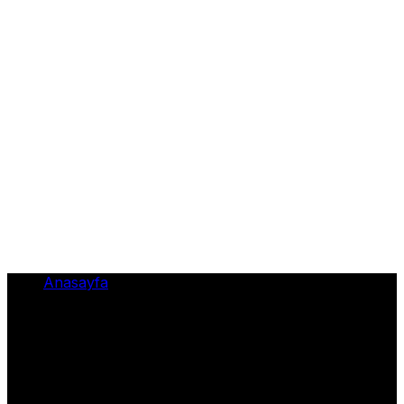
Anasayfa
•
anthony joshua’nın son ünvan koruma maçı
anthony joshua’nın son
ünvan koruma maçı