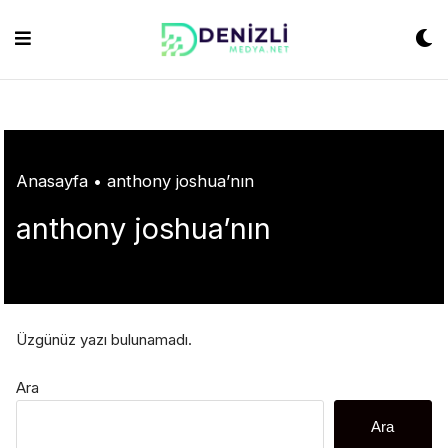
Skip
ashabet
grandpashabet
konya escort
grandpashabet
Jojobet
https://milliol
to
content
Anasayfa
•
anthony joshua’nın
anthony joshua’nın
Üzgünüz yazı bulunamadı.
Ara
Ara