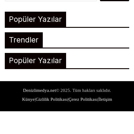
Popüler Yazılar
Trendler
Popüler Yazılar
Denizlimedya.net
© 2025. Tüm hakları saklıdır.
Künye
|
Gizlilik Politikası
|
Çerez Politikası
|
İletişim