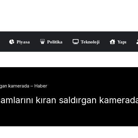
/
jojobet giriş
jojobet
pusulabet009
goldenbahis009
ganobet
child porn
http
Piyasa
Politika
Teknoloji
Yapı
Yaşam
dırgan kamerada – Haber
camlarını kıran saldırgan kamerad