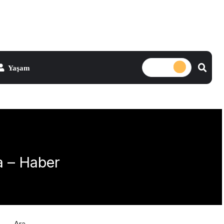
s://www.newstrendline.com/
superbetin
grandpashabet
jojobet
holiganbet
p
a – Haber
Ara