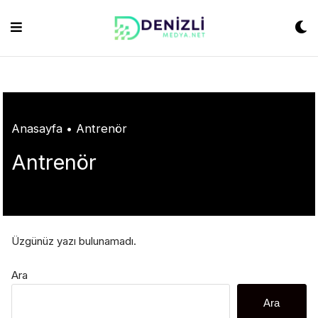
Skip
ashabet
grandpashabet
konya escort
grandpashabet
Jojobet
https://milliol
to
content
Anasayfa
•
Antrenör
Antrenör
Üzgünüz yazı bulunamadı.
Ara
Ara