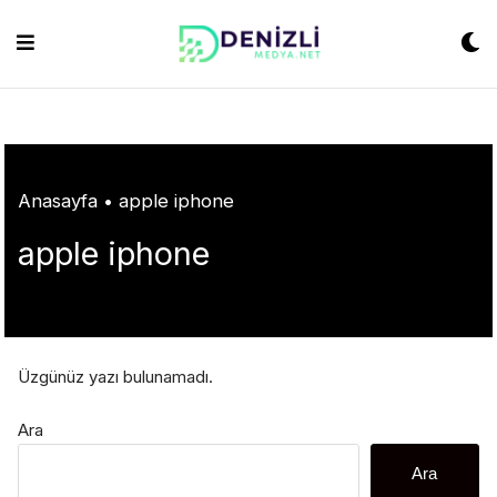
Skip
ashabet
grandpashabet
konya escort
grandpashabet
Jojobet
https://milliol
to
content
Anasayfa
•
apple iphone
apple iphone
Üzgünüz yazı bulunamadı.
Ara
Ara