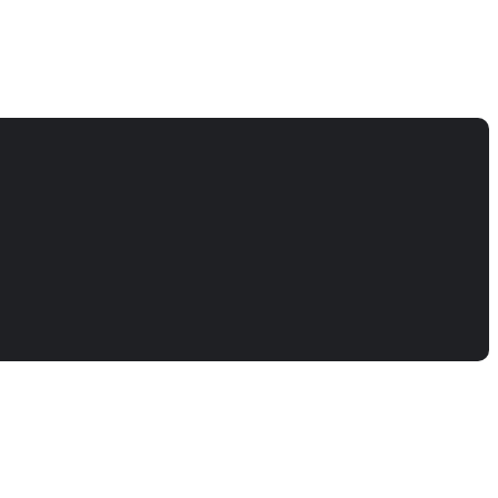
ewstrendline.com/
superbetin
grandpashabet
jojobet
holiganbet
pusulabet
i