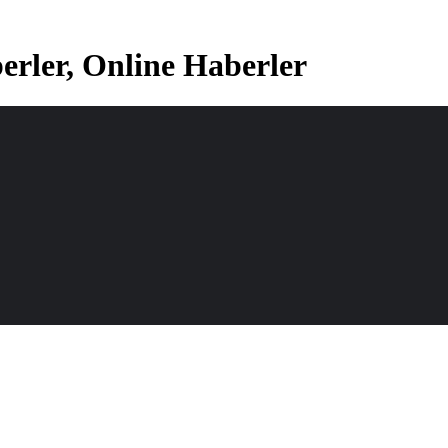
riş
jojobet
pusulabet009
goldenbahis009
ganobet
child porn
https://www.n
erler, Online Haberler