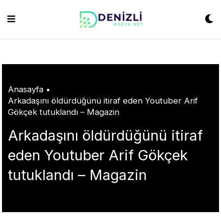
Skip
habet
grandpashabet
konya escort
grandpashabet
Jojobet
https://milliol.co
to
content
Anasayfa
•
Arkadaşını öldürdüğünü itiraf eden Youtuber Arif
Gökçek tutuklandı – Magazin
Arkadaşını öldürdüğünü itiraf
eden Youtuber Arif Gökçek
tutuklandı – Magazin