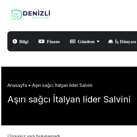
Skip
habet
grandpashabet
konya escort
grandpashabet
Jojobet
https://milliol.co
to
content
Bilgi
Finans
Gündem
İş Dünyası
Anasayfa
•
Aşırı sağcı İtalyan lider Salvini
Aşırı sağcı İtalyan lider Salvini
Üzgünüz yazı bulunamadı.