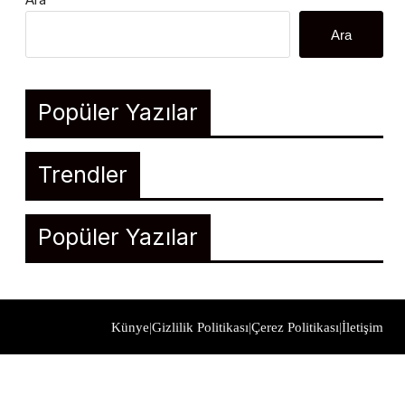
Ara
Popüler Yazılar
Trendler
Popüler Yazılar
Künye
|
Gizlilik Politikası
|
Çerez Politikası
|
İletişim