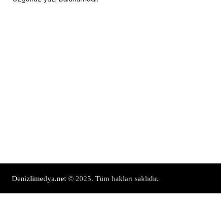
Denizlimedya.net
© 2025. Tüm hakları saklıdır.