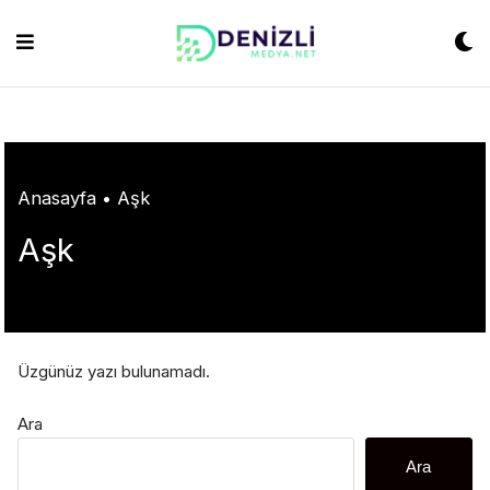
Skip
pashabet
grandpashabet
konya escort
grandpashabet
Jojobet
https://milliol
to
content
Anasayfa
•
Aşk
Aşk
Üzgünüz yazı bulunamadı.
Ara
Ara