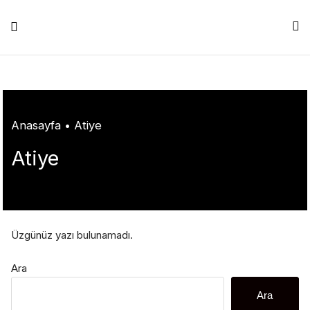
Skip
shabet
grandpashabet
konya escort
grandpashabet
Jojobet
https://milliol.c
to
content
Anasayfa
•
Atiye
Atiye
Üzgünüz yazı bulunamadı.
Ara
Ara