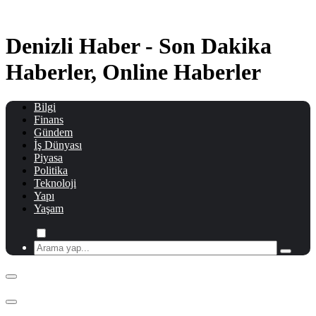
Skip
ndpashabet
konya escort
grandpashabet
Jojobet
https://milliol.com/
jojobet 
to
content
Denizli Haber - Son Dakika
Haberler, Online Haberler
Bilgi
Finans
Gündem
İş Dünyası
Piyasa
Politika
Teknoloji
Yapı
Yaşam