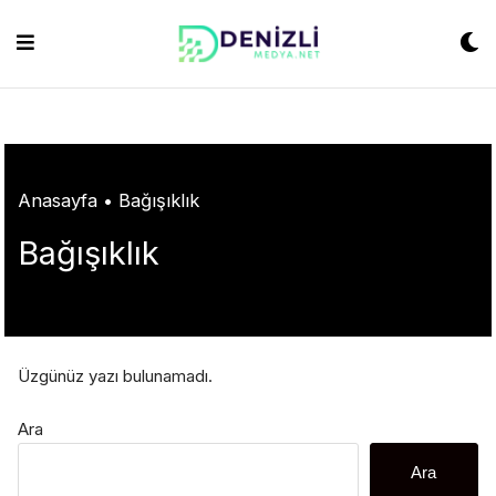
Skip
ashabet
grandpashabet
konya escort
grandpashabet
Jojobet
https://milliol
to
content
Anasayfa
•
Bağışıklık
Bağışıklık
Üzgünüz yazı bulunamadı.
Ara
Ara