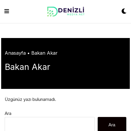
Skip
ashabet
grandpashabet
konya escort
grandpashabet
Jojobet
https://milliol
to
content
Anasayfa
•
Bakan Akar
Bakan Akar
Üzgünüz yazı bulunamadı.
Ara
Ara