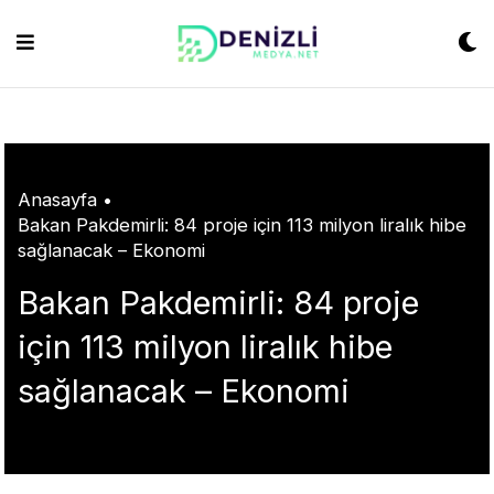
Skip
shabet
grandpashabet
konya escort
grandpashabet
Jojobet
https://milliol.c
to
content
Anasayfa
•
Bakan Pakdemirli: 84 proje için 113 milyon liralık hibe
sağlanacak – Ekonomi
Bakan Pakdemirli: 84 proje
için 113 milyon liralık hibe
sağlanacak – Ekonomi