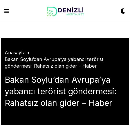
Skip
habet
grandpashabet
konya escort
grandpashabet
Jojobet
https://milliol.co
to
content
Anasayfa
•
Bakan Soylu’dan Avrupa’ya yabancı terörist
göndermesi: Rahatsız olan gider – Haber
Bakan Soylu’dan Avrupa’ya
yabancı terörist göndermesi:
Rahatsız olan gider – Haber