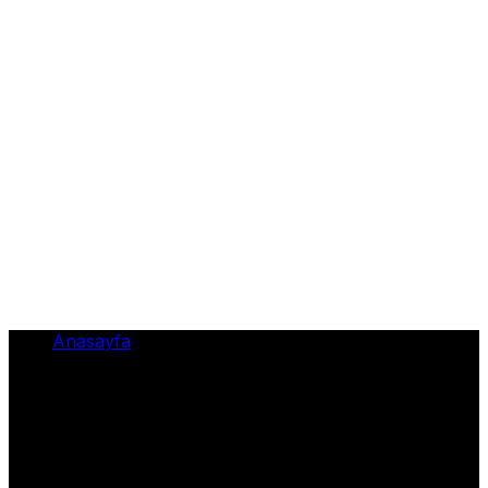
Anasayfa
•
bakan turhan uçak kazasına ilişkin konuştu
bakan turhan uçak kazasına
ilişkin konuştu