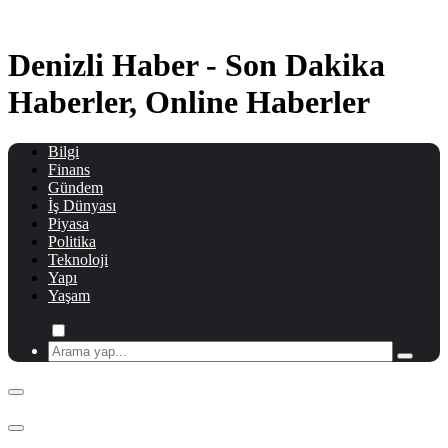
Skip
ndpashabet
konya escort
grandpashabet
Jojobet
https://milliol.com/
jojobet 
to
content
Denizli Haber - Son Dakika
Haberler, Online Haberler
Bilgi
Finans
Gündem
İş Dünyası
Piyasa
Politika
Teknoloji
Yapı
Yaşam