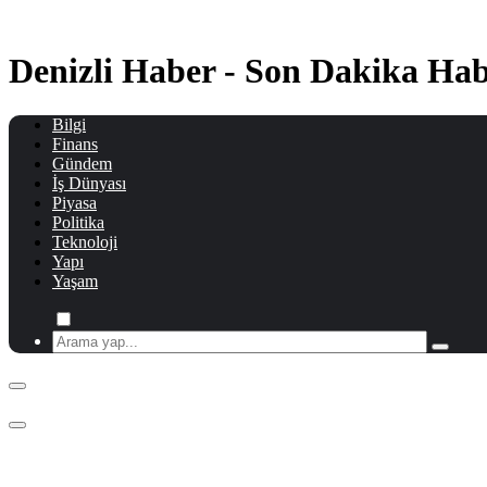
Skip
ndpashabet
konya escort
grandpashabet
Jojobet
https://milliol.com/
jojobet 
to
content
Denizli Haber - Son Dakika Hab
Bilgi
Finans
Gündem
İş Dünyası
Piyasa
Politika
Teknoloji
Yapı
Yaşam