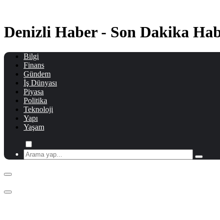
Skip
pashabet
konya escort
grandpashabet
Jojobet
https://milliol.com/
jojobet gir
to
content
Denizli Haber - Son Dakika Hab
Bilgi
Finans
Gündem
İş Dünyası
Piyasa
Politika
Teknoloji
Yapı
Yaşam