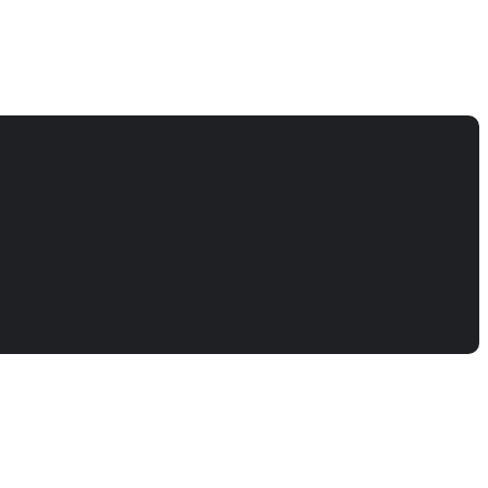
in
vdcasino
grandpashabet
casibom
jojobet
holiganbet
grandpashabet
jojobe