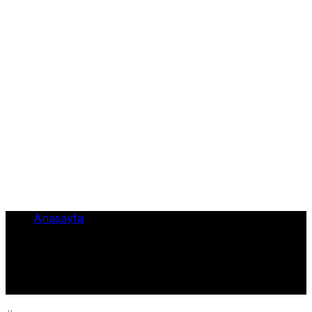
Anasayfa
•
bein haber izle
bein haber izle