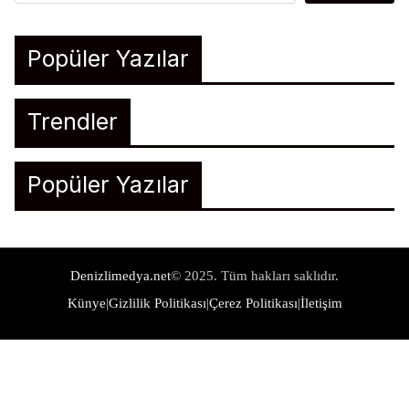
Popüler Yazılar
Trendler
Popüler Yazılar
Denizlimedya.net
© 2025. Tüm hakları saklıdır.
Künye
|
Gizlilik Politikası
|
Çerez Politikası
|
İletişim