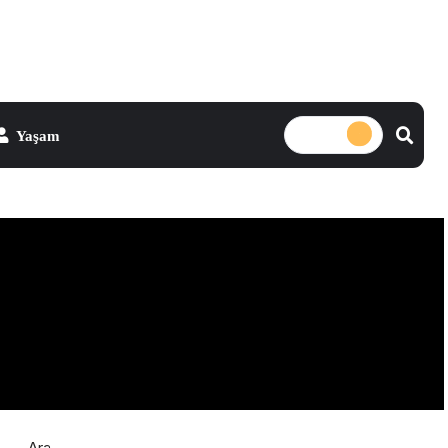
ps://www.newstrendline.com/
superbetin
grandpashabet
jojobet
holiganbet
Ara