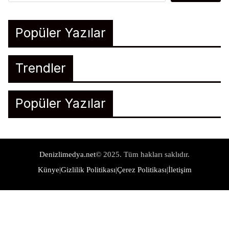
Popüler Yazılar
Trendler
Popüler Yazılar
Denizlimedya.net
© 2025. Tüm hakları saklıdır.
Künye
|
Gizlilik Politikası
|
Çerez Politikası
|
İletişim