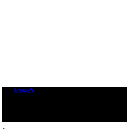
Anasayfa
•
Bisikletle
Bisikletle