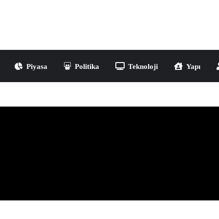
m/
jojobet giriş
betsmove
betsmove
ganobet
setrabet
child porn
bahiscasino
j
Piyasa
Politika
Teknoloji
Yapı
Yaşam