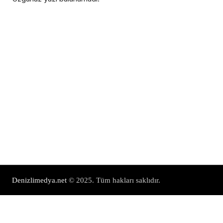
Denizlimedya.net
© 2025. Tüm hakları saklıdır.