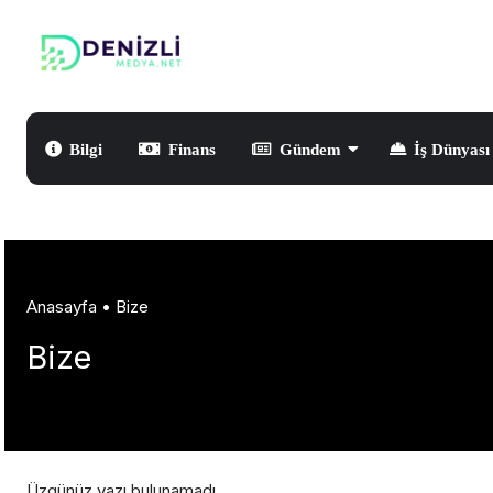
Skip
habet
grandpashabet
konya escort
grandpashabet
Jojobet
https://milliol.co
to
content
Bilgi
Finans
Gündem
İş Dünyası
Anasayfa
•
Bize
Bize
Üzgünüz yazı bulunamadı.