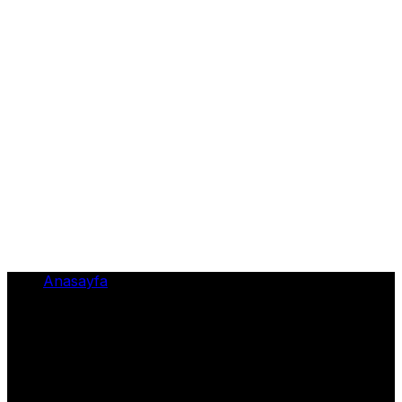
Anasayfa
•
Boş araziye atılan kimyasal atık AFAD’ı harekete
geçirdi – Haberler
Boş araziye atılan kimyasal