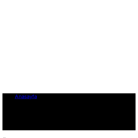
Anasayfa
•
bu yıl da iddialı – Ekonomi
bu yıl da iddialı – Ekonomi