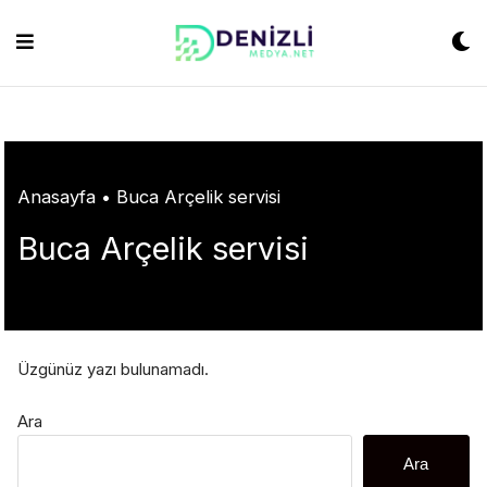
Skip
ashabet
grandpashabet
konya escort
grandpashabet
Jojobet
https://milliol
to
content
Anasayfa
•
Buca Arçelik servisi
Buca Arçelik servisi
Üzgünüz yazı bulunamadı.
Ara
Ara