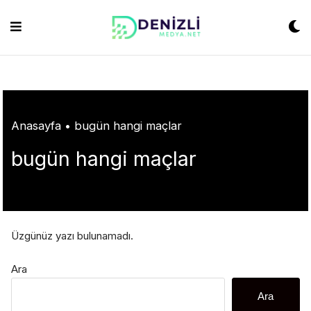
Skip
habet
grandpashabet
konya escort
grandpashabet
Jojobet
https://milliol.co
to
content
Anasayfa
•
bugün hangi maçlar
bugün hangi maçlar
Üzgünüz yazı bulunamadı.
Ara
Ara