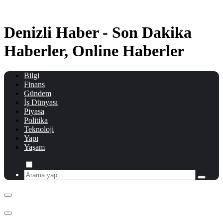
Skip
konya escort
grandpashabet
Jojobet
https://milliol.com/
jojobet giriş
jojobet
to
content
Denizli Haber - Son Dakika
Haberler, Online Haberler
Bilgi
Finans
Gündem
İş Dünyası
Piyasa
Politika
Teknoloji
Yapı
Yaşam