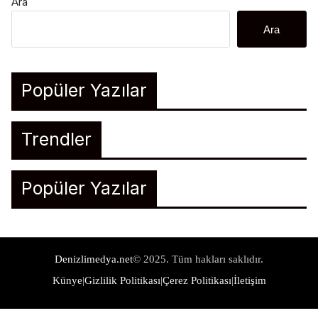
Ara
Ara
Popüler Yazılar
Trendler
Popüler Yazılar
Denizlimedya.net
© 2025. Tüm hakları saklıdır.
Künye
|
Gizlilik Politikası
|
Çerez Politikası
|
İletişim