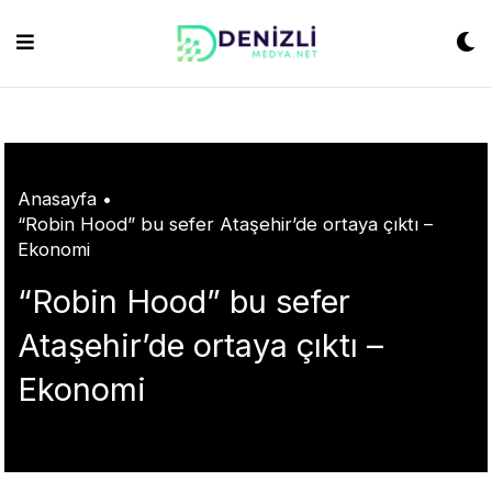
Skip
shabet
grandpashabet
konya escort
grandpashabet
Jojobet
https://milliol.c
to
content
Anasayfa
•
“Robin Hood” bu sefer Ataşehir’de ortaya çıktı –
Ekonomi
“Robin Hood” bu sefer
Ataşehir’de ortaya çıktı –
Ekonomi